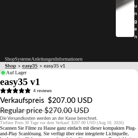
u
n
g
e
n
Shop
Systeme
Anleitungen
Informationen
Shop
easy35
easy35 v1
>
>
Auf Lager
easy35 v1
4 reviews
Verkaufspreis
$207.00 USD
Regular price
$270.00 USD
Die Versandkosten werden an der Kasse berechnet.
Tiefster Preis 30 Tage vor dem Verkauf:
$207.00 USD
(Aug 10, 2026)
Scannen Sie Filme zu Hause ganz einfach mit dieser kompakten Plug-
and-Play Scanlösung. Sie verfügt über eine integrierte Lichtquelle,