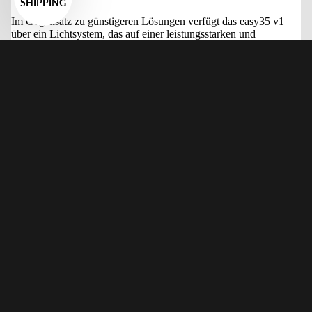
SHIPPING
Im Gegensatz zu günstigeren Lösungen verfügt das easy35 v1
über ein Lichtsystem, das auf einer leistungsstarken und
hochwertigen Lichtquelle basiert.
Starke Lichtleistung
, mit Verschlusszeiten typischerweise
Verkaufspreis
$207.00 USD
zwischen 1/40s und 1/200s
Regular price
$270.00 USD
CRI 95
bewertet für hervorragende Farbwiedergabe
Bi-Color LED
einstellbar auf verschiedene
Farbtemperaturen
Plexiglas © sekundärer Diffusor
speziell für die LED-
Diffusion entwickelt, mit 30 Jahren Garantie gegen
Vergilbung
2-3 Stunden
Akkulaufzeit
USB-C
Aufladen
Laden während des Betriebs möglich
für lange Scan-
Sitzungen
Austauschbare
Lichtquelleneinheit für eine lange
Lebensdauer
Interner Reflektor
für ein gleichmäßiges Licht bei
geringem Platzbedarf
Zubehör