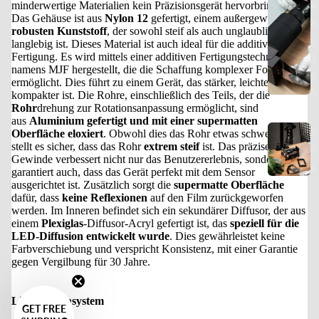
a
minderwertige Materialien kein Präzisionsgerät hervorbringen.
Das Gehäuse ist aus
Nylon 12
gefertigt, einem außergewöhnlich
s
robusten Kunststoff
, der sowohl steif als auch unglaublich
y
langlebig ist. Dieses Material ist auch ideal für die additive
Fertigung. Es wird mittels einer additiven Fertigungstechnik
1
namens MJF hergestellt, die die Schaffung komplexer Formen
2
ermöglicht. Dies führt zu einem Gerät, das stärker, leichter und
0
kompakter ist. Die Rohre, einschließlich des Teils, der die
Rohr
drehung zur Rotationsanpassung ermöglicht, sind
aus
Aluminium gefertigt und mit einer supermatten
3
Oberfläche eloxiert
. Obwohl dies das Rohr etwas schwer macht,
stellt es sicher, dass das Rohr
extrem steif
ist. Das präzise
6
Gewinde verbessert nicht nur das Benutzererlebnis, sondern
0
garantiert auch, dass das Gerät perfekt mit dem Sensor
ausgerichtet ist. Zusätzlich sorgt die
supermatte Oberfläche
dafür, dass
keine Reflexionen
auf den Film zurückgeworfen
werden. Im Inneren befindet sich ein sekundärer Diffusor, der aus
einem
Plexiglas
-Diffusor-Acryl gefertigt ist, das
speziell für die
LED-Diffusion entwickelt wurde
. Dies gewährleistet keine
Farbverschiebung und verspricht Konsistenz, mit einer Garantie
gegen Vergilbung für 30 Jahre.
Lichtquellensystem
GET FREE