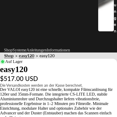
u
n
g
e
n
Shop
Systeme
Anleitungen
Informationen
Shop
easy120
easy120
>
>
Auf Lager
easy120
$517.00 USD
Die Versandkosten werden an der Kasse berechnet.
Der VALOI easy120 ist eine schnelle, kompakte Filmscanlösung für
120er und 35mm-Formate. Die integrierte CS-LITE LED, stabile
Aluminiumrohre und Durchzugshalter liefern vibrationsfreie,
professionelle Ergebnisse in 1–2 Minuten pro Filmrolle. Minimale
Einrichtung, modulare Halter und optionales Zubehör wie der
Advancer und der Duster (Entstauber) machen das Scannen einfach