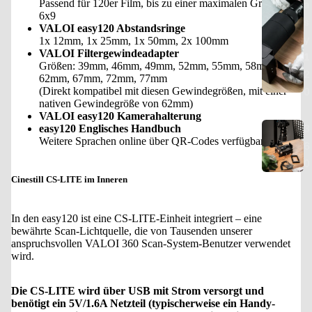
a
Passend für 120er Film, bis zu einer maximalen Größe von
6x9
s
VALOI easy120 Abstandsringe
y
1x 12mm, 1x 25mm, 1x 50mm, 2x 100mm
VALOI Filtergewindeadapter
1
Größen: 39mm, 46mm, 49mm, 52mm, 55mm, 58mm,
2
62mm, 67mm, 72mm, 77mm
0
(Direkt kompatibel mit diesen Gewindegrößen, mit einer
nativen Gewindegröße von 62mm)
VALOI easy120 Kamerahalterung
3
easy120 Englisches Handbuch
Weitere Sprachen online über QR-Codes verfügbar
6
0
Cinestill CS-LITE im Inneren
In den easy120 ist eine CS-LITE-Einheit integriert – eine
bewährte Scan-Lichtquelle, die von Tausenden unserer
anspruchsvollen VALOI 360 Scan-System-Benutzer verwendet
wird.
Die CS-LITE wird über USB mit Strom versorgt und
benötigt ein 5V/1.6A Netzteil (typischerweise ein Handy-