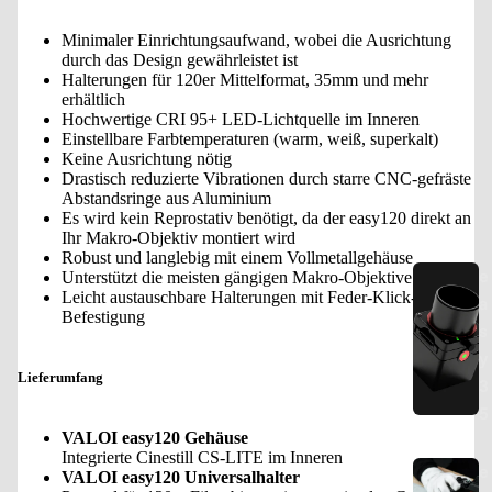
Minimaler Einrichtungsaufwand, wobei die Ausrichtung
durch das Design gewährleistet ist
Halterungen für 120er Mittelformat, 35mm und mehr
erhältlich
Hochwertige CRI 95+ LED-Lichtquelle im Inneren
Einstellbare Farbtemperaturen (warm, weiß, superkalt)
Keine Ausrichtung nötig
Drastisch reduzierte Vibrationen durch starre CNC-gefräste
Abstandsringe aus Aluminium
Es wird kein Reprostativ benötigt, da der easy120 direkt an
Ihr Makro-Objektiv montiert wird
Robust und langlebig mit einem Vollmetallgehäuse
e
Unterstützt die meisten gängigen Makro-Objektive
Leicht austauschbare Halterungen mit Feder-Klick-
a
Befestigung
s
y
Lieferumfang
3
5
VALOI easy120 Gehäuse
Integrierte Cinestill CS-LITE im Inneren
e
VALOI easy120 Universalhalter