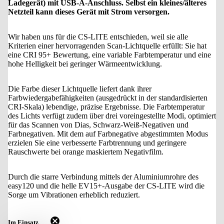
Ladegerät) mit USB-A-Anschluss. Selbst ein kleines/älteres
Netzteil kann dieses Gerät mit Strom versorgen.
Wir haben uns für die CS-LITE entschieden, weil sie alle
Kriterien einer hervorragenden Scan-Lichtquelle erfüllt: Sie hat
eine CRI 95+ Bewertung, eine variable Farbtemperatur und eine
hohe Helligkeit bei geringer Wärmeentwicklung.
Die Farbe dieser Lichtquelle liefert dank ihrer
Farbwiedergabefähigkeiten (ausgedrückt in der standardisierten
CRI-Skala) lebendige, präzise Ergebnisse. Die Farbtemperatur
des Lichts verfügt zudem über drei voreingestellte Modi, optimiert
für das Scannen von Dias, Schwarz-Weiß-Negativen und
Farbnegativen. Mit dem auf Farbnegative abgestimmten Modus
erzielen Sie eine verbesserte Farbtrennung und geringere
Rauschwerte bei orange maskiertem Negativfilm.
Durch die starre Verbindung mittels der Aluminiumrohre des
easy120 und die helle EV15+-Ausgabe der CS-LITE wird die
Sorge um Vibrationen erheblich reduziert.
Im Einsatz