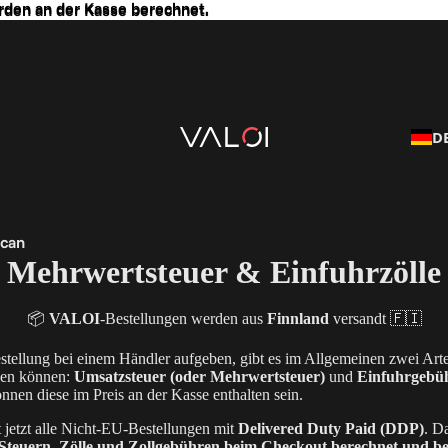
rden an der Kasse berechnet.
rden an der Kasse berechnet.
D
Scan
Mehrwertsteuer & Einfuhrzölle
📦
VALOI
-Bestellungen werden aus
Finnland
versandt 🇫🇮
stellung bei einem Händler aufgeben, gibt es im Allgemeinen zwei Art
nen können:
Umsatzsteuer (oder Mehrwertsteuer)
und
Einfuhrgebü
nnen diese im Preis an der Kasse enthalten sein.
jetzt alle Nicht-EU-Bestellungen mit
Delivered Duty Paid (DDP)
. D
n Steuern, Zölle und Zollgebühren beim Checkout berechnet und b