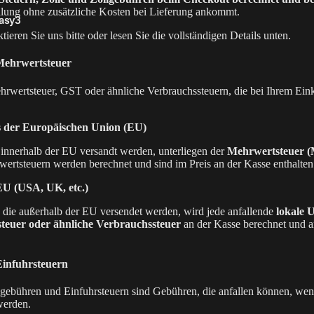
llung ohne zusätzliche Kosten bei Lieferung ankommt.
asy3
t
ieren Sie uns bitte oder lesen Sie die vollständigen Details unten.
Mehrwertsteuer
hrwertsteuer, GST oder ähnliche Verbrauchssteuern, die bei Ihrem Ein
s der Europäischen Union (EU)
 innerhalb der EU versandt werden, unterliegen der
Mehrwertsteuer (
ertsteuern werden berechnet und sind im Preis an der Kasse enthalten
asy12
0
U (USA, UK, etc.)
 die außerhalb der EU versendet werden, wird jede anfallende
lokale 
euer oder ähnliche Verbrauchssteuer
an der Kasse berechnet und a
&
ör
Einfuhrsteuern
lgebühren und Einfuhrsteuern sind Gebühren, die anfallen können, wen
werden.