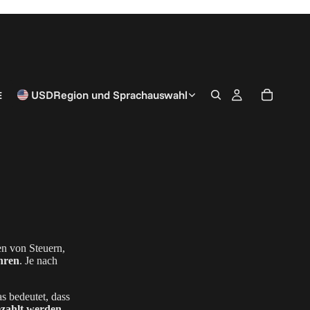
E
USD
Region und Sprachauswahl
en von Steuern,
hren
. Je nach
as bedeutet, dass
ezahlt werden
,