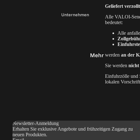
Geliefert verzol
3
Unternehmen
Alle VALOI-Send
0
bedeutet:
Über uns
Alle anfal
Blog
Zollgebüh
Sta
Einfuhrst
Bewertungen
Hal
Mehr
werden
an der K
B2B
Newsletter-Anmeldung
Sie werden
nicht
Händler finden
Einfuhrzölle und
lokalen Vorschrift
Bestellungen & Versand
Meine Bestellungen
Versand & Lieferung
Rücksendungen &
Newsletter-Anmeldung
Erhalten Sie exklusive Angebote und frühzeitigen Zugang zu
Erstattungen
neuen Produkten.