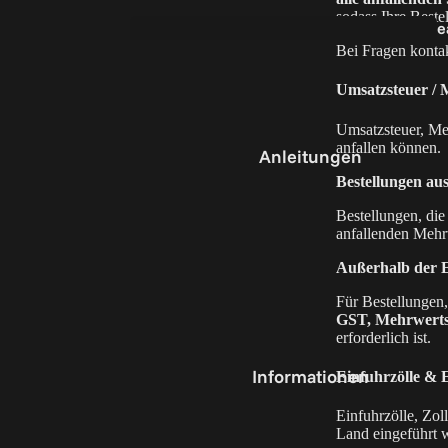
sodass Ihre Beste
e
Filmhal
Bei Fragen kontakt
5
er
Umsatzsteuer / 
Umsatzsteuer, Me
anfallen können.
Anleitungen
Bestellungen au
Bestellungen, die
anfallenden Mehrw
e
Außerhalb der E
Für Bestellungen,
GST, Mehrwertst
Teile 
erforderlich ist.
Zubeh
Informationen
Einfuhrzölle & 
Einfuhrzölle, Zol
Land eingeführt 