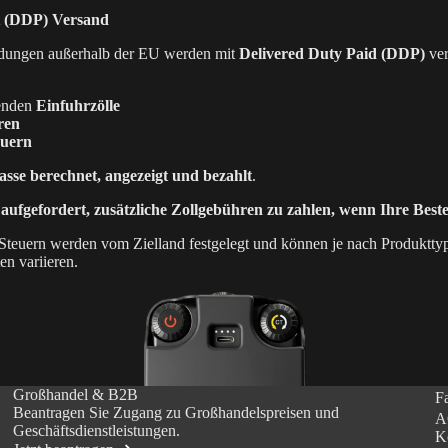
lt (DDP) Versand
6
ungen außerhalb der EU werden mit
Delivered Duty Paid (DDP)
ver
lenden
Einfuhrzölle
ren
tive &
euern
terungen
asse berechnet, angezeigt und bezahlt
.
 aufgefordert, zusätzliche Zollgebühren zu zahlen, wenn Ihre Bes
 Steuern werden vom Zielland festgelegt und können je nach Produktty
en variieren.
Großhandel & B2B
F
Beantragen Sie Zugang zu Großhandelspreisen und
A
Geschäftsdienstleistungen.
K