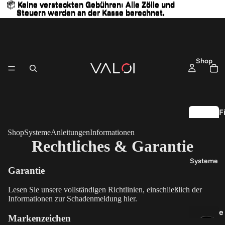
📦 Keine versteckten Gebühren: Alle Zölle und
📦 Keine versteckten Gebühren: Alle Zölle und
Steuern werden an der Kasse berechnet.
Steuern werden an der Kasse berechnet.
Shop
F
l
Shop
Systeme
Anleitungen
Informationen
Rechtliches & Garantie
S
Systeme
c
Garantie
a
n
Lesen Sie unsere vollständigen Richtlinien, einschließlich der
Informationen zur Schadenmeldung
hier
.
S
e
e
Markenzeichen
a