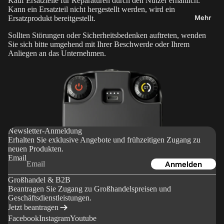
Kauf Ersatzteile für Reparaturen durch den Nutzer erhältlich.
uns
b
Kann ein Ersatzteil nicht hergestellt werden, wird ein
e
Blog
Mehr
Ersatzprodukt bereitgestellt.
h
Bewert
Sollten Störungen oder Sicherheitsbedenken auftreten, wenden
ö
Sie sich bitte umgehend mit Ihrer Beschwerde oder Ihrem
ungen
Anliegen an das Unternehmen.
r
B2B
Newslet
S
ter-
t
Anmeld
a
ung
ti
v
Newsletter-Anmeldung
Händler
Erhalten Sie exklusive Angebote und frühzeitigen Zugang zu
e
finden
neuen Produkten.
&
Email
Anmelden
H
Bestellu
Großhandel & B2B
al
ngen &
Beantragen Sie Zugang zu Großhandelspreisen und
t
Versand
Geschäftsdienstleistungen.
e
Jetzt beantragen
Meine
r
Facebook
Instagram
Youtube