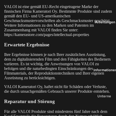
t
s
VALOI ist eine gemäß EU-Recht eingetragene Marke der
finnischen Firma Kameratori Oy. Bestimmte Produkte sind zudem
y
F
gemäß den EU- und US-amerikanischen
3
l
Geschmacksmustervorschriften als Geschmacksmuster geschützt.
Anleitungen
Weitere Informationen zu den Marken und Patenten im
5
Zusammenhang mit VALOI finden Sie unter:
h
https://kamerastore.com/pages/intellectual-properties
e
al
Erwartete Ergebnisse
a
t
s
e
Ihre Ergebnisse können je nach Ihrer zusätzlichen Ausrüstung,
y
r
dem zu digitalisierenden Film und den Fähigkeiten des Bedieners
variieren. Es ist wichtig, die Anweisungen von VALOI zu
1
befolgen und die naturbedingten Einschränkungen des
Informatione
2
T
Filmmaterials, der Reproduktionstechniken und Ihrer eigenen
0
Ausrüstung zu berücksichtigen.
e
il
VALOI Kameratori Oy, haftet nicht für Schäden oder Verluste,
die durch unsachgemäßen Gebrauch unserer Produkte entstehen.
3
e
Unterne
6
&
Reparatur und Störung
hmen
0
Z
Über
u
Für alle VALOI Produkte sind mindestens fünf Jahre nach dem