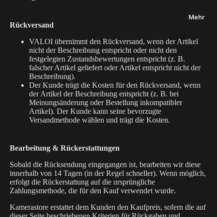
uns
b
e
Blog
Mehr
Rückversand
h
Bewert
ö
VALOI übernimmt den Rückversand, wenn der Artikel
ungen
nicht der Beschreibung entspricht oder nicht den
r
festgelegten Zustandsbewertungen entspricht (z. B.
B2B
falscher Artikel geliefert oder Artikel entspricht nicht der
Beschreibung).
Newslet
S
Der Kunde trägt die Kosten für den Rückversand, wenn
ter-
t
der Artikel der Beschreibung entspricht (z. B. bei
Anmeld
a
Meinungsänderung oder Bestellung inkompatibler
Artikel). Der Kunde kann seine bevorzugte
ung
ti
Versandmethode wählen und trägt die Kosten.
v
Händler
e
finden
Bearbeitung & Rückerstattungen
&
H
Sobald die Rücksendung eingegangen ist, bearbeiten wir diese
Bestellu
innerhalb von 14 Tagen (in der Regel schneller). Wenn möglich,
al
ngen &
erfolgt die Rückerstattung auf die ursprüngliche
t
Versand
Zahlungsmethode, die für den Kauf verwendet wurde.
e
Meine
Kamerastore erstattet dem Kunden den Kaufpreis, sofern die auf
r
dieser Seite beschriebenen Kriterien für Rückgaben und