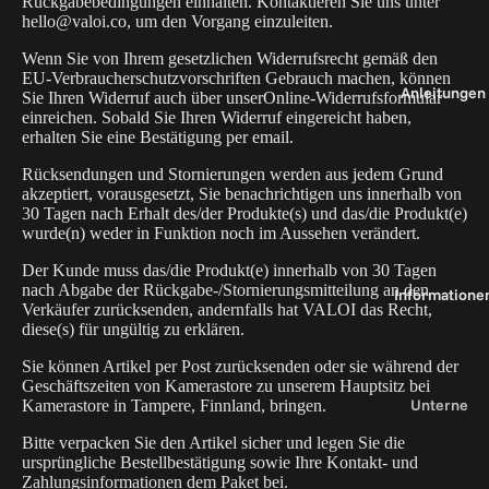
t
Rückgabebedingungen einhalten. Kontaktieren Sie uns unter
hello@valoi.co, um den Vorgang einzuleiten.
s
y
F
Wenn Sie von Ihrem gesetzlichen Widerrufsrecht gemäß den
EU-Verbraucherschutzvorschriften Gebrauch machen, können
3
l
Anleitungen
Sie Ihren Widerruf auch über unser
Online-Widerrufsformular
5
einreichen. Sobald Sie Ihren Widerruf eingereicht haben,
erhalten Sie eine Bestätigung per email.
h
e
al
Rücksendungen und Stornierungen werden aus jedem Grund
a
t
akzeptiert, vorausgesetzt, Sie benachrichtigen uns innerhalb von
30 Tagen nach Erhalt des/der Produkte(s) und das/die Produkt(e)
s
e
wurde(n) weder in Funktion noch im Aussehen verändert.
y
r
Der Kunde muss das/die Produkt(e) innerhalb von 30 Tagen
1
nach Abgabe der Rückgabe-/Stornierungsmitteilung an den
Informatione
2
T
Verkäufer zurücksenden, andernfalls hat VALOI das Recht,
0
diese(s) für ungültig zu erklären.
e
il
Sie können Artikel per Post zurücksenden oder sie während der
3
Geschäftszeiten von Kamerastore zu unserem Hauptsitz bei
e
Unterne
Kamerastore
in Tampere, Finnland, bringen.
6
&
hmen
0
Z
Bitte verpacken Sie den Artikel sicher und legen Sie die
ursprüngliche Bestellbestätigung sowie Ihre Kontakt- und
Über
u
Zahlungsinformationen dem Paket bei.