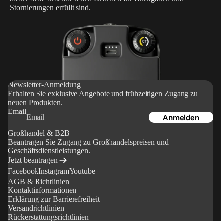
Bestellu
u
Stornierungen erfüllt sind.
ngen
n
Versand
g
&
e
Lieferun
n
g
Rückse
Newsletter-Anmeldung
Erhalten Sie exklusive Angebote und frühzeitigen Zugang zu
ndunge
neuen Produkten.
n &
Email
Anmelden
Erstattu
ngen
Großhandel & B2B
Beantragen Sie Zugang zu Großhandelspreisen und
Mehrwe
Geschäftsdienstleistungen.
rtsteuer
Jetzt beantragen
Facebook
Instagram
Youtube
&
AGB & Richtlinien
Einfuhrz
Kontaktinformationen
ölle
Erklärung zur Barrierefreiheit
Versandrichtlinien
Zahlung
Rückerstattungsrichtlinien