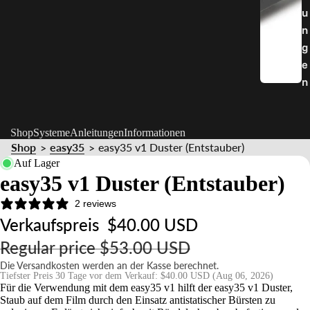
u
n
g
e
n
Shop
Systeme
Anleitungen
Informationen
Shop
easy35
easy35 v1 Duster (Entstauber)
>
>
Auf Lager
easy35 v1 Duster (Entstauber)
2 reviews
Verkaufspreis
$40.00 USD
Regular price
$53.00 USD
Die Versandkosten werden an der Kasse berechnet.
Tiefster Preis 30 Tage vor dem Verkauf:
$40.00 USD
(Aug 06, 2026)
Für die Verwendung mit dem easy35 v1 hilft der easy35 v1 Duster,
Staub auf dem Film durch den Einsatz antistatischer Bürsten zu