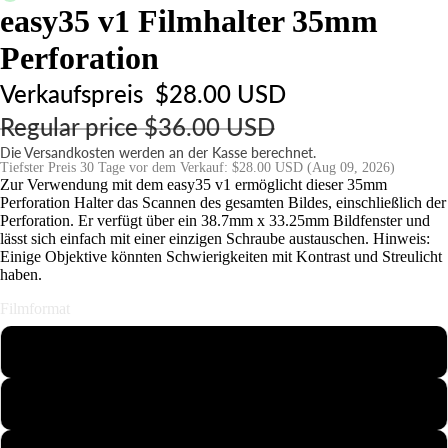
easy35 v1 Filmhalter 35mm
S
t
Perforation
a
Verkaufspreis
$28.00 USD
ti
v
Regular price
$36.00 USD
e
Die Versandkosten werden an der Kasse berechnet.
&
Tiefster Preis 30 Tage vor dem Verkauf:
$28.00 USD
(Aug 09, 2026)
Zur Verwendung mit dem easy35 v1 ermöglicht dieser 35mm
H
Perforation Halter das Scannen des gesamten Bildes, einschließlich der
al
Perforation. Er verfügt über ein 38.7mm x 33.25mm Bildfenster und
lässt sich einfach mit einer einzigen Schraube austauschen. Hinweis:
t
Einige Objektive könnten Schwierigkeiten mit Kontrast und Streulicht
e
haben.
r
Filmformat
u
n
110
g
e
126
n