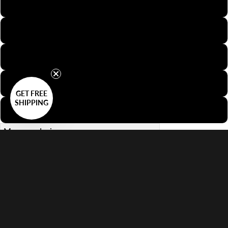
35mm Halbformat
APS
Minox
35mm Dia
GET FREE
SHIPPING
35mm Perforation
Menge reduzieren
Menge erhöhen
Systeme
In den Warenkorb
Verkaufspreis
$28.00 USD
Regular price
$36.00 USD
Keine Zollgebühren bei der Lieferung.
Weitere Informationen
Eigenschaften
Zeigt Filmperforationslöcher
Unterstützt 35mm Film