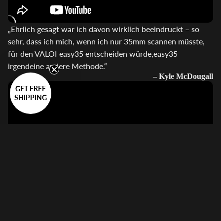
„Ehrlich gesagt war ich davon wirklich beeindruckt – so
sehr, dass ich mich, wenn ich nur 35mm scannen müsste,
für den VALOI easy35 entscheiden würde,easy35
irgendeine andere Methode.“
– Kyle McDougall
GET FREE
SHIPPING
„Der easy120 ist ein Gerät, mit dem Sie alle Filmformate
bisMittelformat 6x9 Mittelformat schnell, effizient und mit
viel Spaß einscannen können.“
– Karin Majoka