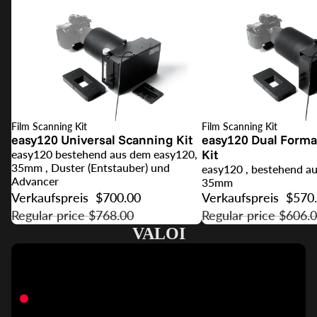
Film Scanning Kit
Film Scanning Kit
ANGEBOT
ANGEBOT
easy120 Universal Scanning Kit
easy120 Dual Forma
Kit
easy120 bestehend aus dem easy120,
35mm , Duster (Entstauber) und
easy120 , bestehend a
Advancer
35mm
Verkaufspreis
$700.00
Verkaufspreis
$570
Regular price
$768.00
Regular price
$606.
VALOI