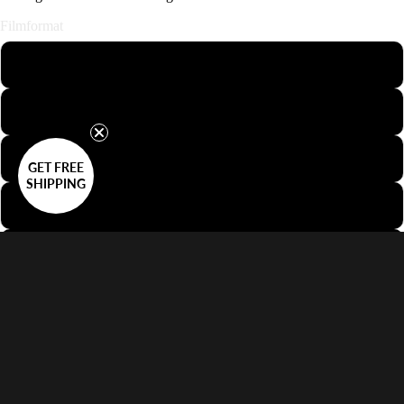
Filmformat
110
126
APS
GET FREE
SHIPPING
Minox
35mm Halbformat
35mm Dia
$42.00 USD
35mm Perforation
Menge reduzieren
Menge erhöhen