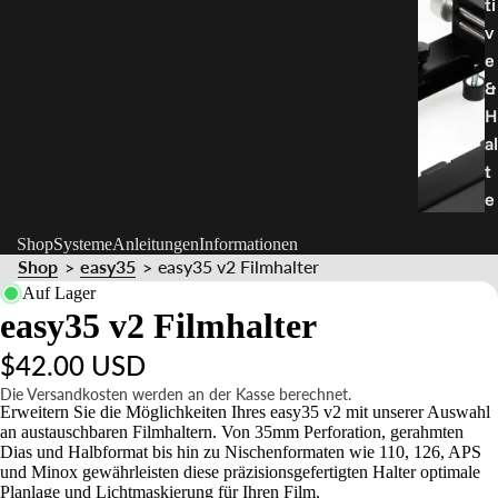
ti
v
e
&
H
al
t
e
r
Shop
Systeme
Anleitungen
Informationen
u
Shop
easy35
easy35 v2 Filmhalter
>
>
n
Auf Lager
g
easy35 v2 Filmhalter
e
$42.00 USD
n
Die Versandkosten werden an der Kasse berechnet.
Erweitern Sie die Möglichkeiten Ihres easy35 v2 mit unserer Auswahl
an austauschbaren Filmhaltern. Von 35mm Perforation, gerahmten
Dias und Halbformat bis hin zu Nischenformaten wie 110, 126, APS
und Minox gewährleisten diese präzisionsgefertigten Halter optimale
Planlage und Lichtmaskierung für Ihren Film.