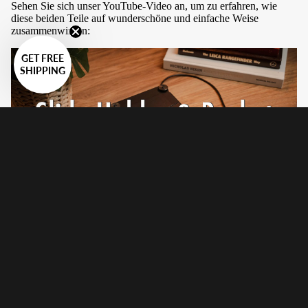
Sehen Sie sich unser YouTube-Video an, um zu erfahren, wie
diese beiden Teile auf wunderschöne und einfache Weise
zusammenwirken:
GET FREE
SHIPPING
Video:
Diahalter Korb. Perfekt zum Scannen von Dias.
Befestigen Sie die Halteplatte Adapter und setzen Sie die
Lichtquelle ein
Befestigen Sie den Diahalter der Halteplatte oder am 360
Advancer Sie nicht den CS-Lite den LightAdapter
verwenden)