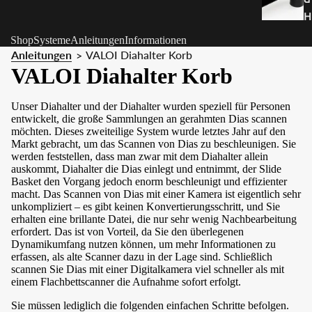
H
al
Shop
Systeme
Anleitungen
Informationen
t
Anleitungen
VALOI Diahalter Korb
>
e
VALOI Diahalter Korb
r
u
Unser
Diahalter
und
der Diahalter
wurden speziell für Personen
entwickelt, die große Sammlungen an gerahmten Dias scannen
n
möchten. Dieses zweiteilige System wurde letztes Jahr auf den
g
Markt gebracht, um das Scannen von Dias zu beschleunigen. Sie
e
werden feststellen, dass man zwar mit dem Diahalter allein
auskommt, Diahalter die Dias einlegt und entnimmt, der Slide
n
Basket den Vorgang jedoch enorm beschleunigt und effizienter
macht. Das Scannen von Dias mit einer Kamera ist eigentlich sehr
unkompliziert – es gibt keinen Konvertierungsschritt, und Sie
erhalten eine brillante Datei, die nur sehr wenig Nachbearbeitung
erfordert. Das ist von Vorteil, da Sie den überlegenen
Dynamikumfang nutzen können, um mehr Informationen zu
erfassen, als alte Scanner dazu in der Lage sind. Schließlich
scannen Sie Dias mit einer Digitalkamera viel schneller als mit
einem Flachbettscanner die Aufnahme sofort erfolgt.
Sie müssen lediglich die folgenden einfachen Schritte befolgen.