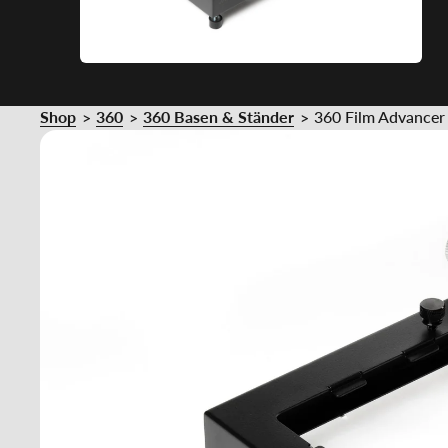
Shop
360
360 Basen & Ständer
360 Film Advancer
>
>
>