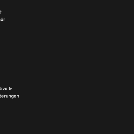
&
ör
tive &
terungen