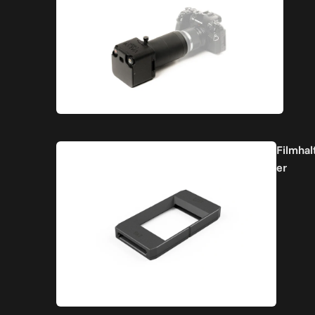
Filmhal
er