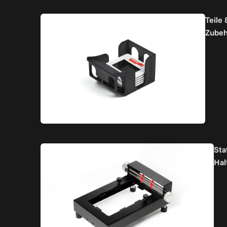
Teile 
Zubeh
Sta
Hal