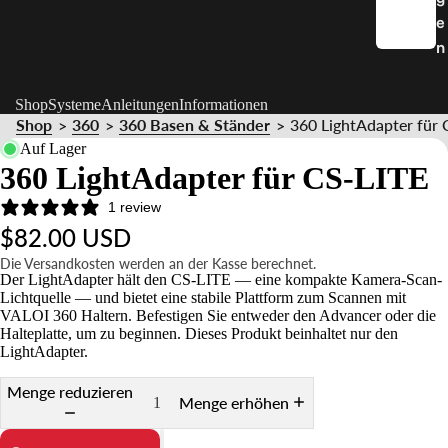
e
n
Shop
Systeme
Anleitungen
Informationen
Shop
360
360 Basen & Ständer
360 LightAdapter für 
>
>
>
Auf Lager
360 LightAdapter für CS-LITE
1 review
$82.00 USD
Die Versandkosten werden an der Kasse berechnet.
Der LightAdapter hält den CS-LITE — eine kompakte Kamera-Scan-
Lichtquelle — und bietet eine stabile Plattform zum Scannen mit
VALOI 360 Haltern. Befestigen Sie entweder den Advancer oder die
Halteplatte, um zu beginnen. Dieses Produkt beinhaltet nur den
LightAdapter.
Menge reduzieren
Menge erhöhen