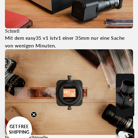
Schnell
Mit dem easy35 v1 istv1 einer 35mm nur eine Sache
von wenigen Minuten.
e
a
s
y
3
5
GET FREE
e
SHIPPING
Integrierte Lichtquelle