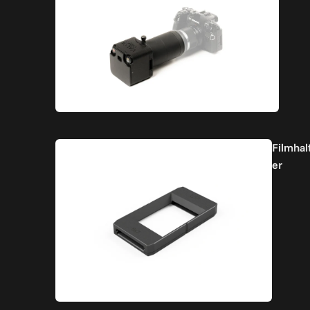
Filmhal
er