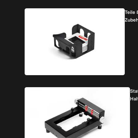
Teile 
Zubeh
Sta
Hal