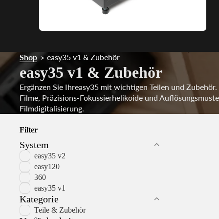
Shop
easy35 v1 & Zubehör
>
easy35 v1 & Zubehör
Ergänzen Sie Ihreasy35 mit wichtigen Teilen und Zubehör.
Filme, Präzisions-Fokussierhelikoide und Auflösungsmuste
Filmdigitalisierung.
Filter
System
easy35 v2
easy120
360
easy35 v1
Kategorie
Teile & Zubehör