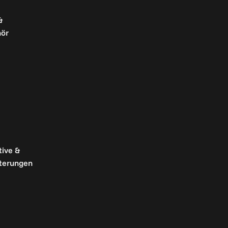
&
ör
tive &
terungen