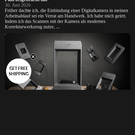
30. Juni 2026
Früher dachte ich, die Einbindung einer Digitalkamera in meinen
Arbeitsablauf sei ein Verrat am Handwerk. Ich habe mich geirrt.
Indem ich das Scannen mit der Kamera als modernes
Korrekturwerkzeug nutze, ...
Warum der VALOI easy120 die ultimative Lösung für das
Scannen von Filmeneasy120
GET FREE
SHIPPING
Warum der VALOI easy120 die ultimative Lösung für das
Scannen von Filmeneasy120
10. Juni 2026
Die Analogfotografie hat sich in den letzten Jahren wieder voll
etabliert, doch es gibt einen echten Engpass im Arbeitsablauf: das
Scannen der Filme. Seit Jahren stehen die meisten Fotografen vor