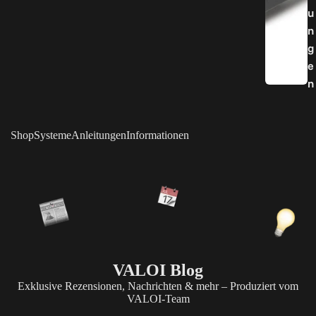
u
n
g
e
n
Shop
Systeme
Anleitungen
Informationen
VALOI Blog
Exklusive Rezensionen, Nachrichten & mehr – Produziert vom
VALOI-Team