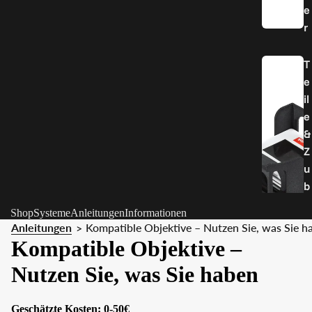
e
r
T
e
il
e
&
Z
u
b
e
Shop
Systeme
Anleitungen
Informationen
h
Anleitungen
Kompatible Objektive – Nutzen Sie, was Sie h
>
ö
Kompatible Objektive –
r
Nutzen Sie, was Sie haben
S
Geschätzte Kosten: 0-50€
t