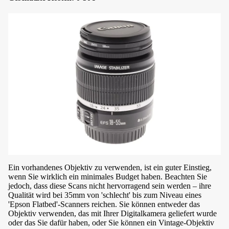
a
ti
v
e
&
H
al
t
e
r
u
n
g
Ein vorhandenes Objektiv zu verwenden, ist ein guter Einstieg,
e
wenn Sie wirklich ein minimales Budget haben. Beachten Sie
jedoch, dass diese Scans nicht hervorragend sein werden – ihre
n
Qualität wird bei 35mm von 'schlecht' bis zum Niveau eines
'Epson Flatbed'-Scanners reichen. Sie können entweder das
Objektiv verwenden, das mit Ihrer Digitalkamera geliefert wurde
oder das Sie dafür haben, oder Sie können ein Vintage-Objektiv