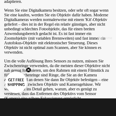
adaptieren.
Wenn Sie eine Digitalkamera besitzen, oder sehr oft sogar wenn
Sie eine kaufen, werden Sie ein Objektiv dafür haben. Moderne
Digitalkameras werden normalerweise mit einem 'Kit'-Objektiv
geliefert – dies ist in der Regel ein relativ günstiges, aber nicht
unbedingt schlechtes Fotoobjektiv, das für einen breiten
Anwendungsbereich gedacht ist. Es ist fast immer ein
Systeme
Zoomobjektiv (mit variablen Brennweiten) und fast immer ein
Autofokus-Objektiv mit elektronischer Steuerung. Dieses
Objektiv ist nicht optimal zum Scannen, aber Sie können es
verwenden.
Um die volle Auflösung Ihres Sensors zu nutzen, müssen Sie
Zwischenringe verwenden, da die meisten dieser Objektive nicht
nah genug fokussieren, um den Rahmen mit einem Filmstück zu
füllen. Zwischenringe sind Ringe, die Sie an der Kamera
anbringen und an denen Sie dann Ihr Objektiv befestigen – eine
GET FREE
Art Vermittler zwischen Objektiv und Kameragehäuse. Wir
SHIPPING
werden nicht ins Detail gehen, warum, aber es genügt zu
verstehen, dass das Entfernen des Objektivs vom Sensor
(Kamera) eine nähere Fokussierung ermöglicht.
Wenn Sie ein Vintage-Objektiv adaptieren möchten, benötigen
Sie wahrscheinlich (es sei denn, Sie verwenden Nikon F)