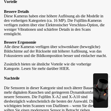
Vorteile
g
e
Bessere Details
Diese Kameras haben eine höhere Auflösung als die Modelle in
n
den vorherigen Kategorien (ca. 16 MP). Die Fujifilm-Kameras
verfügen zudem über eine Elektronischer Verschluss-Option, die
weniger Vibrationen und schärfere Details in den Scans
ermöglicht.
Bessere Ergonomie
Alle diese Kameras verfügen über schwenkbare (bewegliche)
Bildschirme auf der Rückseite mit höherer Auflösung, was das
Fokussieren und die Bildkomposition besser und einfacher macht.
Zusätzlich bieten sie ähnliche Vorteile wie die vorherige
Kategorie. Lesen Sie mehr darüber
HIER
.
e
Nachteile
a
Die Sensoren in dieser Kategorie sind noch älterer Bauart, mit
s
mehr digitalem Rauschen und geringerem Dynamikumfang als
y
neuere Sensoren. Die Fujifilm X-A2 und X-A10 sind
3
diesbezüglich wahrscheinlich die besten der Auswahl. Dies ist am
wichtigsten beim Scannen von Diafilmen – wenn Sie dies tun,
5
sollten Sie einen moderneren Sensor in Betracht ziehen.