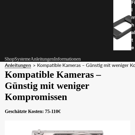
F
l
h
al
t
e
r
Shop
Systeme
Anleitungen
Informationen
Anleitungen
Kompatible Kameras – Günstig mit weniger 
>
T
Kompatible Kameras –
e
Günstig mit weniger
il
e
Kompromissen
&
Z
Geschätzte Kosten: 75-110€
u
b
e