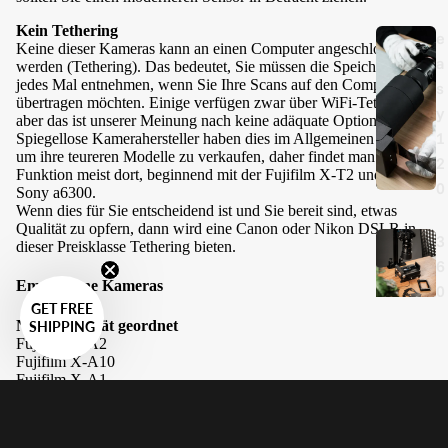
Kein Tethering
e
Keine dieser Kameras kann an einen Computer angeschlossen
a
werden (Tethering). Das bedeutet, Sie müssen die Speicherkarte
jedes Mal entnehmen, wenn Sie Ihre Scans auf den Computer
s
übertragen möchten. Einige verfügen zwar über WiFi-Tethering,
y
aber das ist unserer Meinung nach keine adäquate Option.
1
Spiegellose Kamerahersteller haben dies im Allgemeinen getan,
um ihre teureren Modelle zu verkaufen, daher findet man diese
2
Funktion meist dort, beginnend mit der Fujifilm X-T2 und der
0
Sony a6300.
Wenn dies für Sie entscheidend ist und Sie bereit sind, etwas
Qualität zu opfern, dann wird eine Canon oder Nikon DSLR in
3
dieser Preisklasse Tethering bieten.
6
Empfohlene Kameras
0
GET FREE
Nach Priorität geordnet
SHIPPING
Fujifilm X-A2
Fujifilm X-A10
Fujifilm X-A1
Sony Nex-5N
Sony Nex-5