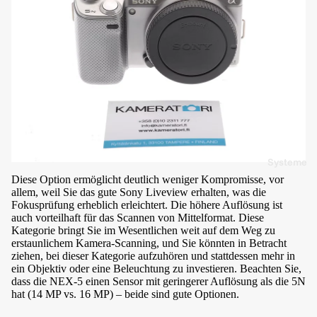
h
ö
r
S
t
a
ti
v
Systeme
e
Diese Option ermöglicht deutlich weniger Kompromisse, vor
&
allem, weil Sie das gute Sony Liveview erhalten, was die
H
Fokusprüfung erheblich erleichtert. Die höhere Auflösung ist
auch vorteilhaft für das Scannen von Mittelformat. Diese
al
Kategorie bringt Sie im Wesentlichen weit auf dem Weg zu
t
erstaunlichem Kamera-Scanning, und Sie könnten in Betracht
ziehen, bei dieser Kategorie aufzuhören und stattdessen mehr in
e
ein Objektiv oder eine Beleuchtung zu investieren. Beachten Sie,
r
dass die NEX-5 einen Sensor mit geringerer Auflösung als die 5N
u
hat (14 MP vs. 16 MP) – beide sind gute Optionen.
n