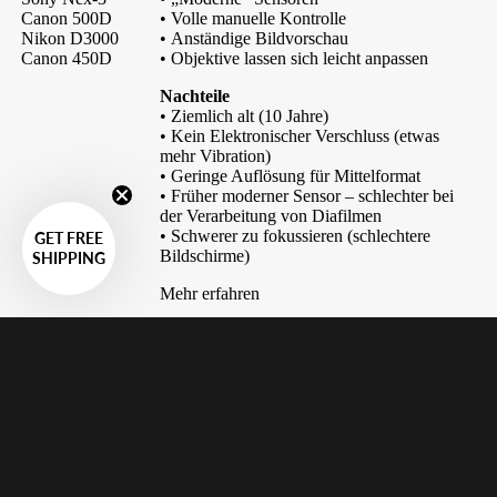
Canon 500D
• Volle manuelle Kontrolle
Nikon D3000
• Anständige Bildvorschau
Canon 450D
• Objektive lassen sich leicht anpassen
Nachteile
• Ziemlich alt (10 Jahre)
• Kein Elektronischer Verschluss (etwas
mehr Vibration)
• Geringe Auflösung für Mittelformat
• Früher moderner Sensor – schlechter bei
der Verarbeitung von Diafilmen
• Schwerer zu fokussieren (schlechtere
GET FREE
Bildschirme)
SHIPPING
Mehr erfahren
Günstig mit
75-110€
weniger
Kompromissen
Fujifilm X-A2
Vorteile
Fujifilm X-A10
• Höhere Auflösung (ca. 16 MP)