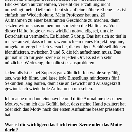
Blickwinkeln aufzunehmen, verleiht der Erzählung nicht
unbedingt mehr Tiefe oder hebt sie auf eine höhere Ebene – es ist
einfach nur Wiederholung. Mein Professor bat uns, 20
Aufnahmen zu einer bestimmten Geschichte zu machen, dann
setzten wir uns zusammen und sortierten die Hälfte aus. Von
dieser Hälfte fragte er, was wirklich notwendig sei, um die
Botschaft zu vermitteln. Es blieben 5 übrig. Das hat sich so tief in
mir verankert, dass ich nun, wenn ich ein neues Projekt beginne,
umgekehrt vorgehe. Ich versuche, die wenigen Schlüsselbilder zu
identifizieren, zwischen 3 und 5, die ich aufnehmen muss. Das
gilt natürlich für jede Szene oder jeden Ort. Es ist ein sehr
nützliches Werkzeug, du solltest es ausprobieren.
Jedenfalls ist es bei Super 8 ganz ähnlich. Ich wähle sorgfältig
aus, was ich filme, und lasse jede Einstellung mindestens fünf
Sekunden lang laufen, damit sie an Gewicht und Aussagekraft
gewinnt. Ich wiederhole Aufnahmen nur selten.
Ich mache nur dann eine zweite und dritte Aufnahme desselben
Motivs, wenn ich das Gefühl habe, dass meine Hand gezittert hat
oder sich das Motiv nach der ersten Aufnahme besser präsentiert
hat.
Was ist dir wichtiger: das Licht einer Szene oder das Motiv
darin?