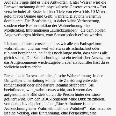
Auf eine Frage gibt es viele Antworten. Unter Wasser wird die
Farbwahrnehmung durch physikalische Gesetze verzerrt – Rot
verschwindet als Erstes in einer Tiefe von etwa 5 bis 10 Metern,
gefolgt von Orange und Gelb, während Blautöne weiterhin
dominieren. Die Bearbeitung ist daher keine Verbesserung,
sondern eine Rekonstruktion der Wahrnehmung: eine
Möglichkeit, Informationen „zurückzugeben“, die dem bloßen
Auge verborgen bleiben, vom Sensor jedoch erfasst werden.
Ich kann mir auch vorstellen, dass wir alle ein Farbspektrum
wahrnehmen, und nur weil wir etwas als scharlachrot oder
rubinrot bezeichnen, heißt das noch lange nicht, dass wir es alle
gleich sehen. Die Scantechnologie ist ein technischer Ansatz, um
das Aufgenommene wiederzugeben, aber als Künstler hast du es
vielleicht anders erlebt.
Farben beeinflussen auch die ethische Wahrnehmung. In der
Umweltberichterstattung können sie Zerstörung entweder
romantisieren oder eine härtere Realität offenbaren. Sie
beeinflussen, wie „wahr“ etwas wirkt, auch wenn das
aufgenommene Bild stets durch die Person hinter der Linse
gefiltert wird. Um den BBC-Regisseur Mike Dibb zu zitieren,
von dem ich viel gelernt habe: „Eine Aufnahme ist eine
Aufzeichnung einer Wahrheit, nicht die Wahrheit“ – das heißt, sie
ist eine Version, eine Einrahmung, eine Perspektive, eine