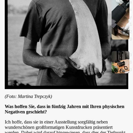
a
s
y
1
2
0
3
6
0
(Foto: Martina Trepczyk)
Was hoffen Sie, dass in fünfzig Jahren mit Ihren physischen
Negativen geschieht?
Ich hoffe, dass sie in einer Ausstellung sorgfältig neben
wunderschönen großformatigen Kunstdrucken präsentiert
werden. Dabei wird darauf hingewiesen, dass dies der Tiefpunkt