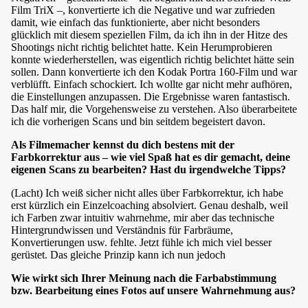
Film TriX –, konvertierte ich die Negative und war zufrieden
damit, wie einfach das funktionierte, aber nicht besonders
glücklich mit diesem speziellen Film, da ich ihn in der Hitze des
Shootings nicht richtig belichtet hatte. Kein Herumprobieren
konnte wiederherstellen, was eigentlich richtig belichtet hätte sein
sollen. Dann konvertierte ich den Kodak Portra 160-Film und war
verblüfft. Einfach schockiert. Ich wollte gar nicht mehr aufhören,
die Einstellungen anzupassen. Die Ergebnisse waren fantastisch.
Das half mir, die Vorgehensweise zu verstehen. Also überarbeitete
ich die vorherigen Scans und bin seitdem begeistert davon.
Als Filmemacher kennst du dich bestens mit der
Farbkorrektur aus – wie viel Spaß hat es dir gemacht, deine
eigenen Scans zu bearbeiten? Hast du irgendwelche Tipps?
(Lacht) Ich weiß sicher nicht alles über Farbkorrektur, ich habe
erst kürzlich ein Einzelcoaching absolviert. Genau deshalb, weil
ich Farben zwar intuitiv wahrnehme, mir aber das technische
Hintergrundwissen und Verständnis für Farbräume,
Konvertierungen usw. fehlte. Jetzt fühle ich mich viel besser
gerüstet. Das gleiche Prinzip kann ich nun jedoch
Wie wirkt sich Ihrer Meinung nach die Farbabstimmung
bzw. Bearbeitung eines Fotos auf unsere Wahrnehmung aus?