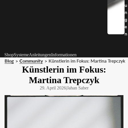
u
n
g
e
n
Shop
Systeme
Anleitungen
Informationen
Blog
Community
Künstlerin im Fokus: Martina Trepczyk
>
>
Künstlerin im Fokus:
Martina Trepczyk
29. April 2026
|
Jahan Saber