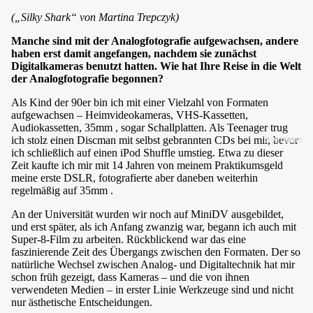
(„Silky Shark“ von Martina Trepczyk)
Manche sind mit der Analogfotografie aufgewachsen, andere
haben erst damit angefangen, nachdem sie zunächst
Digitalkameras benutzt hatten. Wie hat Ihre Reise in die Welt
der Analogfotografie begonnen?
Als Kind der 90er bin ich mit einer Vielzahl von Formaten
aufgewachsen – Heimvideokameras, VHS-Kassetten,
Audiokassetten, 35mm , sogar Schallplatten. Als Teenager trug
Systeme
ich stolz einen Discman mit selbst gebrannten CDs bei mir, bevor
ich schließlich auf einen iPod Shuffle umstieg. Etwa zu dieser
Zeit kaufte ich mir mit 14 Jahren von meinem Praktikumsgeld
meine erste DSLR, fotografierte aber daneben weiterhin
regelmäßig auf 35mm .
An der Universität wurden wir noch auf MiniDV ausgebildet,
und erst später, als ich Anfang zwanzig war, begann ich auch mit
Super-8-Film zu arbeiten. Rückblickend war das eine
faszinierende Zeit des Übergangs zwischen den Formaten. Der so
natürliche Wechsel zwischen Analog- und Digitaltechnik hat mir
schon früh gezeigt, dass Kameras – und die von ihnen
verwendeten Medien – in erster Linie Werkzeuge sind und nicht
nur ästhetische Entscheidungen.