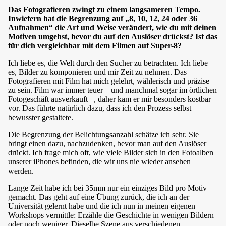
Das Fotografieren zwingt zu einem langsameren Tempo.
Inwiefern hat die Begrenzung auf „8, 10, 12, 24 oder 36
Aufnahmen“ die Art und Weise verändert, wie du mit deinen
Motiven umgehst, bevor du auf den Auslöser drückst? Ist das
für dich vergleichbar mit dem Filmen auf Super-8?
Ich liebe es, die Welt durch den Sucher zu betrachten. Ich liebe
es, Bilder zu komponieren und mir Zeit zu nehmen. Das
Fotografieren mit Film hat mich gelehrt, wählerisch und präzise
zu sein. Film war immer teuer – und manchmal sogar im örtlichen
Fotogeschäft ausverkauft –, daher kam er mir besonders kostbar
vor. Das führte natürlich dazu, dass ich den Prozess selbst
bewusster gestaltete.
Die Begrenzung der Belichtungsanzahl schätze ich sehr. Sie
bringt einen dazu, nachzudenken, bevor man auf den Auslöser
drückt. Ich frage mich oft, wie viele Bilder sich in den Fotoalben
unserer iPhones befinden, die wir uns nie wieder ansehen
werden.
Lange Zeit habe ich bei 35mm nur ein einziges Bild pro Motiv
gemacht. Das geht auf eine Übung zurück, die ich an der
Universität gelernt habe und die ich nun in meinen eigenen
Workshops vermittle: Erzähle die Geschichte in wenigen Bildern
oder noch weniger. Dieselbe Szene aus verschiedenen