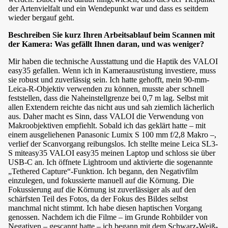
der Artenvielfalt und ein Wendepunkt war und dass es seitdem
wieder bergauf geht.
Beschreiben Sie kurz Ihren Arbeitsablauf beim Scannen mit
der Kamera: Was gefällt Ihnen daran, und was weniger?
Mir haben die technische Ausstattung und die Haptik des VALOI
easy35 gefallen. Wenn ich in Kameraausrüstung investiere, muss
sie robust und zuverlässig sein. Ich hatte gehofft, mein 90-mm-
Leica-R-Objektiv verwenden zu können, musste aber schnell
feststellen, dass die Naheinstellgrenze bei 0,7 m lag. Selbst mit
allen Extendern reichte das nicht aus und sah ziemlich lächerlich
aus. Daher macht es Sinn, dass VALOI die Verwendung von
Makroobjektiven empfiehlt. Sobald ich das geklärt hatte – mit
einem ausgeliehenen Panasonic Lumix S 100 mm f/2,8 Makro –,
verlief der Scanvorgang reibungslos. Ich stellte meine Leica SL3-
S miteasy35 VALOI easy35 meinen Laptop und schloss sie über
USB-C an. Ich öffnete Lightroom und aktivierte die sogenannte
„Tethered Capture“-Funktion. Ich begann, den Negativfilm
einzulegen, und fokussierte manuell auf die Körnung. Die
Fokussierung auf die Körnung ist zuverlässiger als auf den
schärfsten Teil des Fotos, da der Fokus des Bildes selbst
manchmal nicht stimmt. Ich habe diesen haptischen Vorgang
genossen. Nachdem ich die Filme – im Grunde Rohbilder von
Negativen – gescannt hatte – ich begann mit dem Schwarz-Weiß-