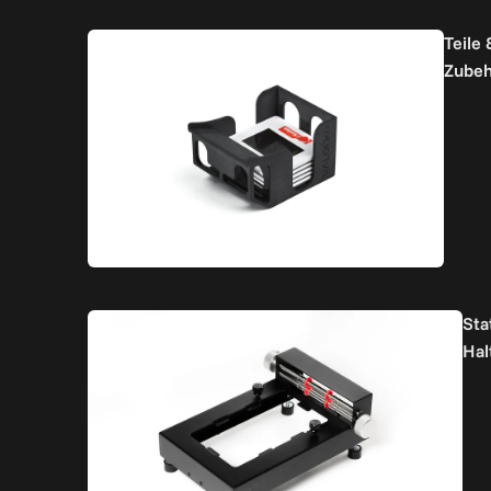
Teile 
Zubeh
Sta
Hal