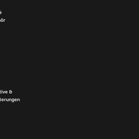
&
ör
tive &
terungen