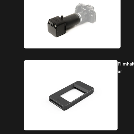
Filmhal
er