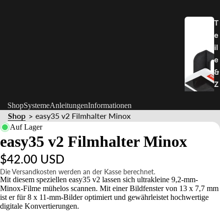
T
e
il
e
&
Z
u
Shop
Systeme
Anleitungen
Informationen
b
Shop
easy35 v2 Filmhalter Minox
>
e
Auf Lager
h
easy35 v2 Filmhalter Minox
ö
$42.00 USD
r
Die Versandkosten werden an der Kasse berechnet.
Mit diesem speziellen easy35 v2 lassen sich ultrakleine 9,2-mm-
S
Minox-Filme mühelos scannen. Mit einer Bildfenster von 13 x 7,7 mm
t
ist er für 8 x 11-mm-Bilder optimiert und gewährleistet hochwertige
digitale Konvertierungen.
a