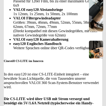
a
Passend für 120er Film, bis zu einer maximalen Größe von
6x9
s
VALOI easy120 Abstandsringe
y
1x 12mm, 1x 25mm, 1x 50mm, 2x 100mm
VALOI Filtergewindeadapter
1
Größen: 39mm, 46mm, 49mm, 52mm, 55mm, 58mm,
2
62mm, 67mm, 72mm, 77mm
0
(Direkt kompatibel mit diesen Gewindegrößen, mit einer
nativen Gewindegröße von 62mm)
VALOI easy120 Kamerahalterung
3
easy120 Englisches Handbuch
Weitere Sprachen online über QR-Codes verfügbar
6
0
Cinestill CS-LITE im Inneren
In den easy120 ist eine CS-LITE-Einheit integriert – eine
bewährte Scan-Lichtquelle, die von Tausenden unserer
anspruchsvollen VALOI 360 Scan-System-Benutzer verwendet
wird.
Die CS-LITE wird über USB mit Strom versorgt und
benötigt ein 5V/1.6A Netzteil (typischerweise ein Handy-