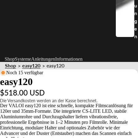
u
n
g
e
n
Shop
Systeme
Anleitungen
Informationen
Shop
easy120
easy120
>
>
Noch 15 verfügbar
easy120
$518.00 USD
Die Versandkosten werden an der Kasse berechnet.
Der VALOI easy120 ist eine schnelle, kompakte Filmscanlösung für
120er und 35mm-Formate. Die integrierte CS-LITE LED, stabile
Aluminiumrohre und Durchzugshalter liefern vibrationsfreie,
professionelle Ergebnisse in 1–2 Minuten pro Filmrolle. Minimale
Einrichtung, modulare Halter und optionales Zubehör wie der
Advancer und der Duster (Entstauber) machen das Scannen einfach