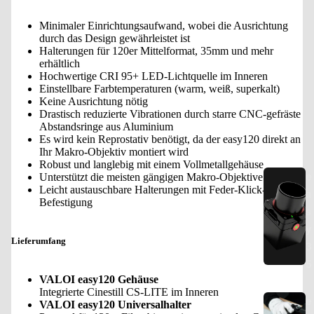
Minimaler Einrichtungsaufwand, wobei die Ausrichtung
durch das Design gewährleistet ist
Halterungen für 120er Mittelformat, 35mm und mehr
erhältlich
Hochwertige CRI 95+ LED-Lichtquelle im Inneren
Einstellbare Farbtemperaturen (warm, weiß, superkalt)
Keine Ausrichtung nötig
Drastisch reduzierte Vibrationen durch starre CNC-gefräste
Abstandsringe aus Aluminium
Es wird kein Reprostativ benötigt, da der easy120 direkt an
Ihr Makro-Objektiv montiert wird
Robust und langlebig mit einem Vollmetallgehäuse
e
Unterstützt die meisten gängigen Makro-Objektive
Leicht austauschbare Halterungen mit Feder-Klick-
a
Befestigung
s
y
Lieferumfang
3
5
VALOI easy120 Gehäuse
Integrierte Cinestill CS-LITE im Inneren
e
VALOI easy120 Universalhalter