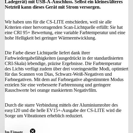
Ladegerät) mit USB-A-Anschluss. Selbst ein kleines/älteres
Netzteil kann dieses Gerät mit Strom versorgen.
Wir haben uns für die CS-LITE entschieden, weil sie alle
Kriterien einer hervorragenden Scan-Lichtquelle erfüllt: Sie hat
eine CRI 95+ Bewertung, eine variable Farbtemperatur und eine
hohe Helligkeit bei geringer Wärmeentwicklung.
Die Farbe dieser Lichtquelle liefert dank ihrer
Farbwiedergabefähigkeiten (ausgedrückt in der standardisierten
CRI-Skala) lebendige, präzise Ergebnisse. Die Farbtemperatur
des Lichts verfügt zudem über drei voreingestellte Modi, optimiert
für das Scannen von Dias, Schwarz-Weiß-Negativen und
Farbnegativen. Mit dem auf Farbnegative abgestimmten Modus
erzielen Sie eine verbesserte Farbtrennung und geringere
Rauschwerte bei orange maskiertem Negativfilm.
Durch die starre Verbindung mittels der Aluminiumrohre des
easy120 und die helle EV15+-Ausgabe der CS-LITE wird die
Sorge um Vibrationen erheblich reduziert.
Im Einsatz