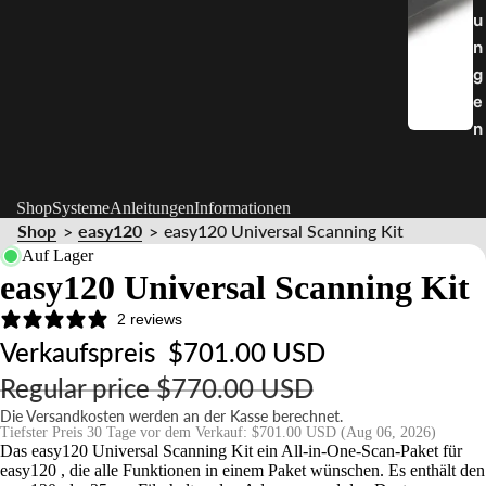
u
n
g
e
n
Shop
Systeme
Anleitungen
Informationen
Shop
easy120
easy120 Universal Scanning Kit
>
>
Auf Lager
easy120 Universal Scanning Kit
2 reviews
Verkaufspreis
$701.00 USD
Regular price
$770.00 USD
Die Versandkosten werden an der Kasse berechnet.
Tiefster Preis 30 Tage vor dem Verkauf:
$701.00 USD
(Aug 06, 2026)
Das easy120 Universal Scanning Kit ein All-in-One-Scan-Paket für
easy120 , die alle Funktionen in einem Paket wünschen. Es enthält den