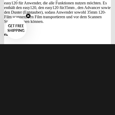
easy120 für Anwender, die alle Funktionen nutzen möchten. Es
enthält den easy120, den easy120 für35mm , den Advancer sowie
den Duster (Entstauber), sodass Anwender sowohl 35mm 120-
Film scannen, den Film transportieren und vor dem Scannen
Staub entfernen können.
GET FREE
SHIPPING
easy120
Die VALOI easy120 eine kompakte All-in-One-Lösung zum
Systeme
Scannen von Mittelformat 35mm . Durch die direkte Befestigung
Ihres Makroobjektivs am Filmhalter stabiler Aluminiumrohre
macht sie ein Reprostativ überflüssig Reprostativ gewährleistet
Verkaufspreis
$701.00 USD
perfekte Ausrichtung und Stabilität für professionelle Scans in
Regular price
$770.00 USD
wenigen Minuten. Der easy120 einen universellen 120er
Filmhalter Mittelformat von 6×4,5 bis 6×9 digitalisiert werden
können.
easy120360 Duster (Entstauber)
Duster (Entstauber) Staub vom Film vor dem Scannen und spart
so stundenlange Nachbearbeitung. Er verfügt über antistatische,
vom Benutzer austauschbare Doppelbürsten und lässt sich