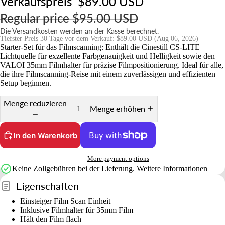
Verkaufspreis
$89.00 USD
e
r
Regular price
$95.00 USD
u
Die Versandkosten werden an der Kasse berechnet.
n
Tiefster Preis 30 Tage vor dem Verkauf:
$89.00 USD
(Aug 06, 2026)
Starter-Set für das Filmscanning: Enthält die Cinestill CS-LITE
g
Lichtquelle für exzellente Farbgenauigkeit und Helligkeit sowie den
e
VALOI 35mm Filmhalter für präzise Filmpositionierung. Ideal für alle,
die ihre Filmscanning-Reise mit einem zuverlässigen und effizienten
n
Setup beginnen.
Menge reduzieren
Menge erhöhen
In den Warenkorb
More payment options
Keine Zollgebühren bei der Lieferung.
Weitere Informationen
Eigenschaften
Einsteiger Film Scan Einheit
Inklusive Filmhalter für 35mm Film
Hält den Film flach