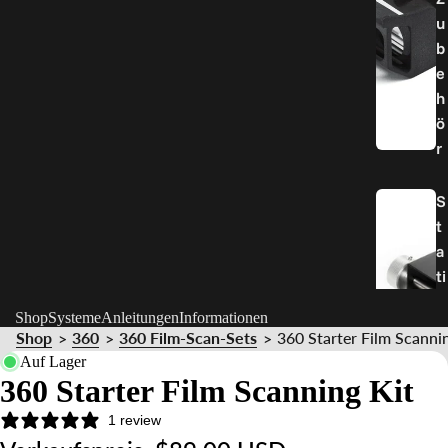
u
b
e
h
ö
r
S
t
a
ti
v
Shop
Systeme
Anleitungen
Informationen
e
Shop
360
360 Film-Scan-Sets
360 Starter Film Scanni
>
>
>
&
Auf Lager
H
360 Starter Film Scanning Kit
al
1 review
t