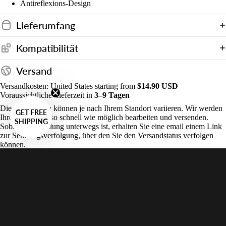
Antireflexions-Design
Lieferumfang
Kompatibilität
Versand
Versandkosten: United States starting from
$14.90 USD
Voraussichtliche Lieferzeit in
3–9 Tagen
Die Lieferzeiten können je nach Ihrem Standort variieren. Wir werden
GET FREE
Ihre Bestellung so schnell wie möglich bearbeiten und versenden.
SHIPPING
Sobald die Sendung unterwegs ist, erhalten Sie eine email einem Link
zur Sendungsverfolgung, über den Sie den Versandstatus verfolgen
können.
Rücksendungen
Verkaufspreis
$89.00 USD
Kundenservice
Regular price
$95.00 USD
Systeme
Wird oft zusammen mit diesem Artikel gekauft:
Detaillierte Beschreibung