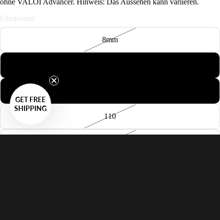
ohne VALOI Advancer. Hinweis: Das Aussehen kann variieren.
Filmformat
8mm
127
126
GET FREE
SHIPPING
110
Minox
APS
35mm Panorama
35mm Perforation