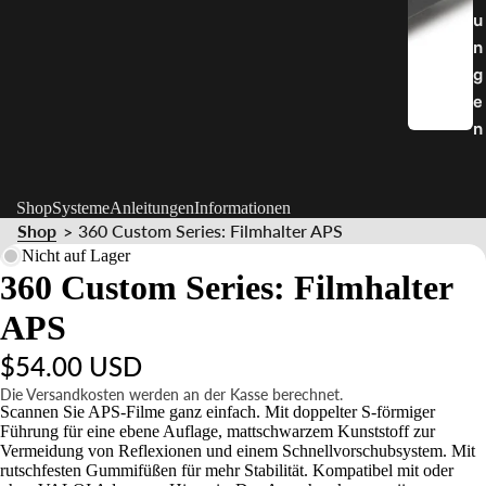
u
n
g
e
n
Shop
Systeme
Anleitungen
Informationen
Shop
360 Custom Series: Filmhalter APS
>
Nicht auf Lager
360 Custom Series: Filmhalter
APS
$54.00 USD
Die Versandkosten werden an der Kasse berechnet.
Scannen Sie APS-Filme ganz einfach. Mit doppelter S-förmiger
Führung für eine ebene Auflage, mattschwarzem Kunststoff zur
Vermeidung von Reflexionen und einem Schnellvorschubsystem. Mit
rutschfesten Gummifüßen für mehr Stabilität. Kompatibel mit oder