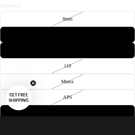
Filmformat
8mm
127
126
110
Minox
GET FREE
APS
SHIPPING
35mm Panorama
35mm Perforation