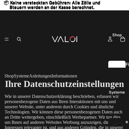
📦 Keine versteckten Gebühren: Alle Zölle und
📦 Keine versteckten Gebühren: Alle Zölle und
Steuern werden an der Kasse berechnet.
Steuern werden an der Kasse berechnet.
Shop
F
l
Shop
Systeme
Anleitungen
Informationen
Ihre Datenschutzeinstellungen
S
Systeme
c
Wie in unserer Datenschutzerklärung beschrieben, erfassen wir
a
personenbezogene Daten aus Ihren Interaktionen mit uns und
unserer Website, unter anderem durch Cookies und ähnliche
n
Technologien. Wir können diese personenbezogenen Daten auch
S
an Dritte weitergeben, einschließlich Werbepartner. Wir tun dies,
e
e
um Ihnen auf anderen Websites Werbung anzuzeigen, die für Ihre
Interessen relevanter ist, und aus anderen Gründen, die in unserer
a