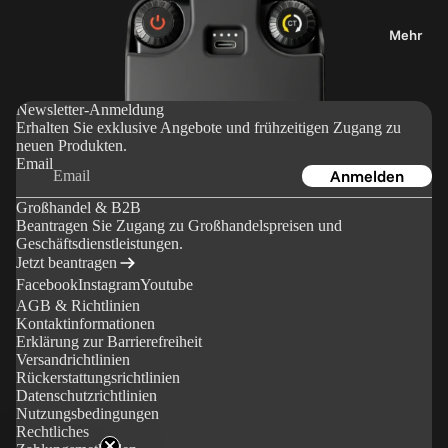
uns
b
e
Blog
Mehr
h
Bewert
ö
ungen
r
Newsletter-Anmeldung
B2B
Erhalten Sie exklusive Angebote und frühzeitigen Zugang zu
neuen Produkten.
Newslet
S
Email
Anmelden
ter-
t
Großhandel & B2B
Anmeld
a
Beantragen Sie Zugang zu Großhandelspreisen und
ung
ti
Geschäftsdienstleistungen.
v
Jetzt beantragen
Händler
e
Facebook
Instagram
Youtube
finden
AGB & Richtlinien
&
Kontaktinformationen
H
Erklärung zur Barrierefreiheit
Bestellu
al
Versandrichtlinien
ngen &
Rückerstattungsrichtlinien
t
Versand
Datenschutzrichtlinien
e
Nutzungsbedingungen
Meine
Rechtliches
r