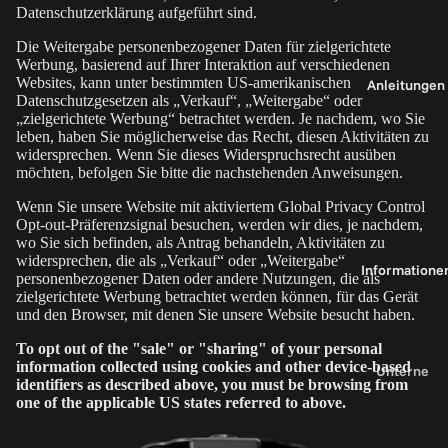
t
Datenschutzerklärung aufgeführt sind.
s
Die Weitergabe personenbezogener Daten für zielgerichtete
y
F
Werbung, basierend auf Ihrer Interaktion auf verschiedenen
3
l
Websites, kann unter bestimmten US-amerikanischen
Anleitungen
5
Datenschutzgesetzen als „Verkauf“, „Weitergabe“ oder
„zielgerichtete Werbung“ betrachtet werden. Je nachdem, wo Sie
h
leben, haben Sie möglicherweise das Recht, diesen Aktivitäten zu
e
al
widersprechen. Wenn Sie dieses Widerspruchsrecht ausüben
möchten, befolgen Sie bitte die nachstehenden Anweisungen.
a
t
s
e
Wenn Sie unsere Website mit aktiviertem Global Privacy Control
Opt-out-Präferenzsignal besuchen, werden wir dies, je nachdem,
y
r
wo Sie sich befinden, als Antrag behandeln, Aktivitäten zu
1
widersprechen, die als „Verkauf“ oder „Weitergabe“
Informatione
2
personenbezogener Daten oder andere Nutzungen, die als
T
zielgerichtete Werbung betrachtet werden können, für das Gerät
0
e
und den Browser, mit denen Sie unsere Website besucht haben.
il
To opt out of the "sale" or "sharing" of your personal
3
e
information collected using cookies and other device-based
Unterne
6
&
identifiers as described above, you must be browsing from
hmen
one of the applicable US states referred to above.
0
Z
Über
u