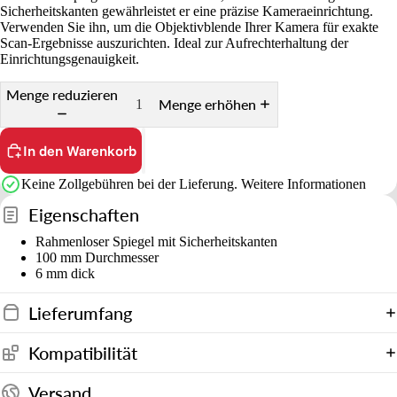
a
Sicherheitskanten gewährleistet er eine präzise Kameraeinrichtung.
ti
Verwenden Sie ihn, um die Objektivblende Ihrer Kamera für exakte
Scan-Ergebnisse auszurichten. Ideal zur Aufrechterhaltung der
v
Einrichtungsgenauigkeit.
e
&
Menge reduzieren
Menge erhöhen
H
al
In den Warenkorb
t
e
Keine Zollgebühren bei der Lieferung.
Weitere Informationen
r
Eigenschaften
u
Rahmenloser Spiegel mit Sicherheitskanten
n
100 mm Durchmesser
g
6 mm dick
e
Lieferumfang
n
Kompatibilität
Versand