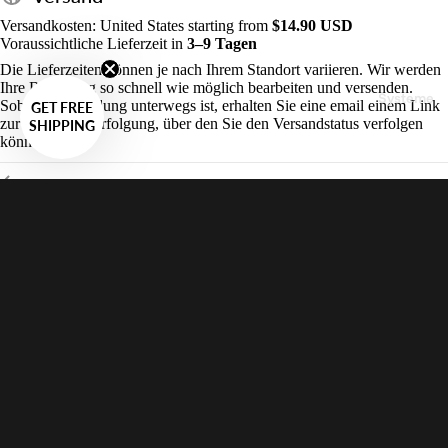
Versandkosten: United States starting from
$14.90 USD
Voraussichtliche Lieferzeit in
3–9 Tagen
Die Lieferzeiten können je nach Ihrem Standort variieren. Wir werden
Ihre Bestellung so schnell wie möglich bearbeiten und versenden.
Systeme
Sobald die Sendung unterwegs ist, erhalten Sie eine email einem Link
GET FREE
zur Sendungsverfolgung, über den Sie den Versandstatus verfolgen
SHIPPING
können.
Rücksendungen
Kundenservice
$6.00 USD
Wird oft zusammen mit diesem Artikel gekauft:
Detaillierte Beschreibung
Produkt: 360 Levelling Mirror
Lieferumfang:
1x VALOI Nivellierspiegel
Dieser Spiegel wurde speziell für uns angefertigt: Ein Kreis mit