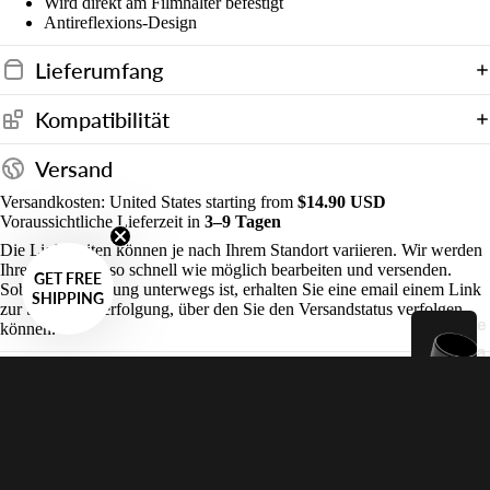
Wird direkt am Filmhalter befestigt
g
Antireflexions-Design
e
Lieferumfang
n
Kompatibilität
Versand
Versandkosten: United States starting from
$14.90 USD
Voraussichtliche Lieferzeit in
3–9 Tagen
Die Lieferzeiten können je nach Ihrem Standort variieren. Wir werden
Ihre Bestellung so schnell wie möglich bearbeiten und versenden.
GET FREE
Sobald die Sendung unterwegs ist, erhalten Sie eine email einem Link
SHIPPING
zur Sendungsverfolgung, über den Sie den Versandstatus verfolgen
e
können.
a
Rücksendungen
s
y
Kundenservice
3
$12.00 USD
5
Wird oft zusammen mit diesem Artikel gekauft:
Detaillierte Beschreibung