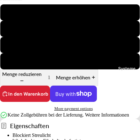
h
ö
35mm Halbformat
r
6x4.5
S
t
6x6
a
ti
6x7
v
Systeme
e
Menge reduzieren
Menge erhöhen
&
H
In den Warenkorb
al
t
More payment options
e
Keine Zollgebühren bei der Lieferung.
Weitere Informationen
r
Eigenschaften
u
Blockiert Streulicht
n