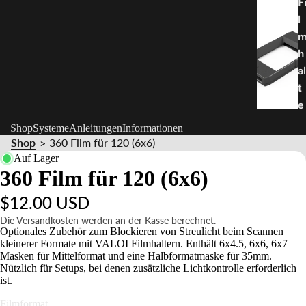
F
l
h
al
t
e
r
Shop
Systeme
Anleitungen
Informationen
Shop
360 Film für 120 (6x6)
>
T
Auf Lager
360 Film für 120 (6x6)
e
il
$12.00 USD
e
Die Versandkosten werden an der Kasse berechnet.
&
Optionales Zubehör zum Blockieren von Streulicht beim Scannen
Z
kleinerer Formate mit VALOI Filmhaltern. Enthält 6x4.5, 6x6, 6x7
Masken für Mittelformat und eine Halbformatmaske für 35mm.
u
Nützlich für Setups, bei denen zusätzliche Lichtkontrolle erforderlich
b
ist.
e
Filmformat