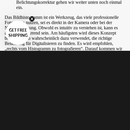
Belichtungskorrektur gehen wir weiter unten noch einmal
ein.
Das Bildhistogramm ist ein Werkzeug, das viele professionelle
Fotografen nutzen, sei es direkt in der Kamera oder bei der
Nachbearbeitung. Obwohl es intuitiv zu verstehen ist, kann es
GET FREE
anfangs verwirrend sein. Am häufigsten wird dieses Konzept
SHIPPING
beim Scannen wahrscheinlich dazu verwendet, die richtige
Belichtung für Digitalisieren zu finden. Es wird empfohlen,
„rechts vom Histogramm zu fotografieren“. Darauf kommen wir
zurück, nachdem wir einige Grundlagen behandelt haben.
Ausschnitt
„Clipping“ ist ein Begriff, der häufig im Zusammenhang mit
Histogrammen verwendet wird. Was meinen wir, wenn wir von
Clipping sprechen? Im Allgemeinen ist Clipping unerwünscht
und tritt auf, wenn Bereiche eines Bildes keine Informationen
enthalten – mit anderen Worten, ein Bereich des Bildes liegt
außerhalb des Messbereichs des Kamerasensors. Dies kann sich
entweder als überbelichtete Lichter (reines Weiß) oder als
unterbelichtete Schatten (reines Schwarz) äußern und ist auf
extreme Über- und Unterbelichtung zurückzuführen. Clipping
lässt sich durch Betrachten des Histogramms erkennen. Bei der
Aufnahme eines Bildes ist es oft vorrangig, den gesamten