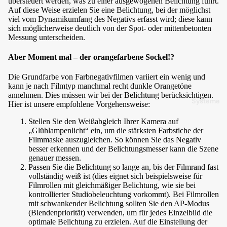
übersteuert werden, was zu einer ausgewogenen Belichtung führt.
Auf diese Weise erzielen Sie eine Belichtung, bei der möglichst
viel vom Dynamikumfang des Negativs erfasst wird; diese kann
sich möglicherweise deutlich von der Spot- oder mittenbetonten
Messung unterscheiden.
Aber Moment mal – der orangefarbene Sockel!?
Die Grundfarbe von Farbnegativfilmen variiert ein wenig und
kann je nach Filmtyp manchmal recht dunkle Orangetöne
annehmen. Dies müssen wir bei der Belichtung berücksichtigen.
Systeme
Hier ist unsere empfohlene Vorgehensweise:
Stellen Sie den Weißabgleich Ihrer Kamera auf
„Glühlampenlicht“ ein, um die stärksten Farbstiche der
Filmmaske auszugleichen. So können Sie das Negativ
besser erkennen und der Belichtungsmesser kann die Szene
genauer messen.
Passen Sie die Belichtung so lange an, bis der Filmrand fast
vollständig weiß ist (dies eignet sich beispielsweise für
Filmrollen mit gleichmäßiger Belichtung, wie sie bei
kontrollierter Studiobeleuchtung vorkommt). Bei Filmrollen
mit schwankender Belichtung sollten Sie den AP-Modus
(Blendenpriorität) verwenden, um für jedes Einzelbild die
optimale Belichtung zu erzielen. Auf die Einstellung der