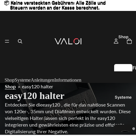
📦 Keine versteckten Gebühren: Alle Zölle und
📦 Keine versteckten Gebühren: Alle Zölle und
Steuern werden an der Kasse berechnet.
Steuern werden an der Kasse berechnet.
Shop
F
l
Shop
Systeme
Anleitungen
Informationen
Shop
easy120 halter
>
S
easy120 halter
Systeme
c
Entdecken Sie dieeasy120 , die für das nahtlose Scannen
a
von 120er-, 35mm und Diafilmen entwickelt wurden. Diese
n
vielseitigen Halter lassen sich perfekt in Ihr easy120
S
integrieren und gewährleisten eine präzise und effiziente
e
e
Digitalisierung Ihrer Negative.
a