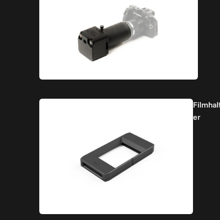
Filmhal
er