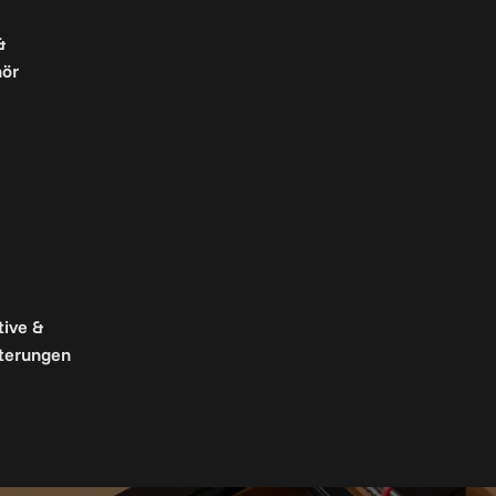
&
ör
tive &
terungen