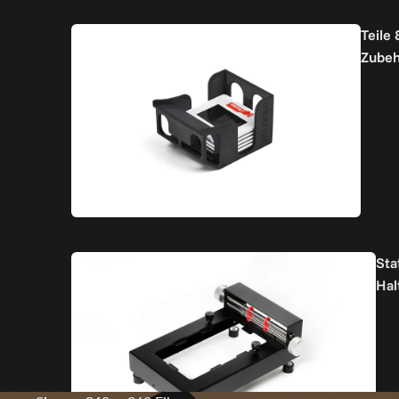
Teile 
Zubeh
Sta
Hal