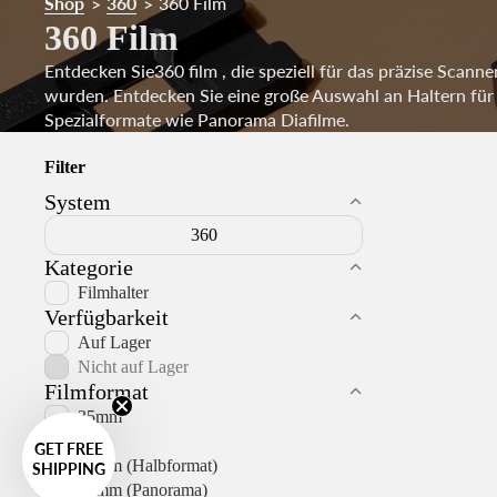
Shop
360
360 Film
>
>
360 Film
Entdecken Sie360 film , die speziell für das präzise Scann
wurden. Entdecken Sie eine große Auswahl an Haltern fü
Spezialformate wie Panorama Diafilme.
Filter
System
360
Kategorie
Filmhalter
Verfügbarkeit
Auf Lager
Nicht auf Lager
Filmformat
35mm
120
GET FREE
35mm (Halbformat)
SHIPPING
35mm (Panorama)