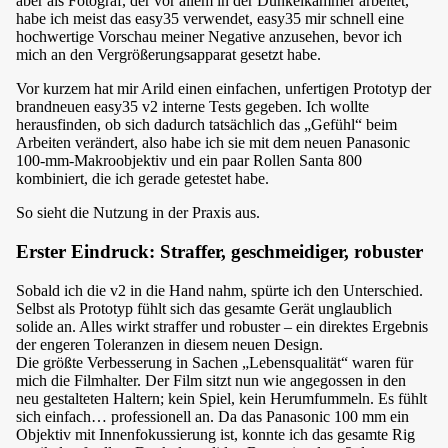
aber als Fotograf, der vor allem in der Dunkelkammer arbeitet,
habe ich meist das easy35 verwendet, easy35 mir schnell eine
hochwertige Vorschau meiner Negative anzusehen, bevor ich
mich an den Vergrößerungsapparat gesetzt habe.
Vor kurzem hat mir Arild einen einfachen, unfertigen Prototyp der
brandneuen easy35 v2 interne Tests gegeben. Ich wollte
herausfinden, ob sich dadurch tatsächlich das „Gefühl“ beim
Arbeiten verändert, also habe ich sie mit dem neuen Panasonic
100-mm-Makroobjektiv und ein paar Rollen
Santa 800
kombiniert, die ich gerade getestet habe.
So sieht die Nutzung in der Praxis aus.
Erster Eindruck: Straffer, geschmeidiger, robuster
Sobald ich die v2 in die Hand nahm, spürte ich den Unterschied.
Selbst als Prototyp fühlt sich das gesamte Gerät unglaublich
solide an. Alles wirkt straffer und robuster – ein direktes Ergebnis
der engeren Toleranzen in diesem neuen Design.
Die größte Verbesserung in Sachen „Lebensqualität“ waren für
mich die Filmhalter. Der Film sitzt nun wie angegossen in den
neu gestalteten Haltern; kein Spiel, kein Herumfummeln. Es fühlt
sich einfach… professionell an. Da das Panasonic 100 mm ein
Objektiv mit Innenfokussierung ist, konnte ich das gesamte Rig