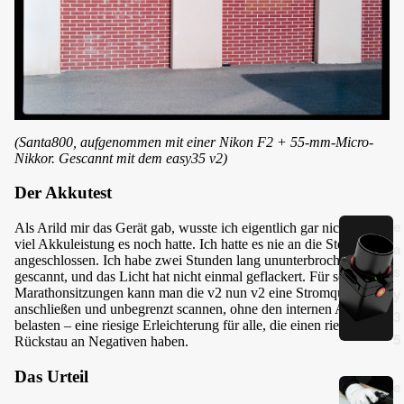
(Santa800, aufgenommen mit einer Nikon F2 + 55-mm-Micro-
Nikkor. Gescannt mit dem easy35 v2)
Der Akkutest
e
Als Arild mir das Gerät gab, wusste ich eigentlich gar nicht, wie
viel Akkuleistung es noch hatte. Ich hatte es nie an die Steckdose
a
angeschlossen. Ich habe zwei Stunden lang ununterbrochen
s
gescannt, und das Licht hat nicht einmal geflackert. Für solche
Marathonsitzungen kann man die v2 nun v2 eine Stromquelle
y
anschließen und unbegrenzt scannen, ohne den internen Akku zu
3
belasten – eine riesige Erleichterung für alle, die einen riesigen
5
Rückstau an Negativen haben.
Das Urteil
e