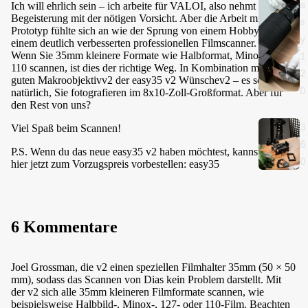
a
Ich will ehrlich sein – ich arbeite für VALOI, also nehmt meine
Begeisterung mit der nötigen Vorsicht. Aber die Arbeit mit diesem
s
Prototyp fühlte sich an wie der Sprung von einem Hobbygerät zu
y
einem deutlich verbesserten professionellen Filmscanner.
1
Wenn Sie 35mm kleinere Formate wie Halbformat, Minox oder
110 scannen, ist dies der richtige Weg. In Kombination mit einem
2
guten Makroobjektivv2 der easy35 v2 Wünschev2 – es sei denn
0
natürlich, Sie fotografieren im 8x10-Zoll-Großformat. Aber für
den Rest von uns?
3
Viel Spaß beim Scannen!
6
P.S. Wenn du das neue easy35 v2 haben möchtest, kannst du es
0
hier jetzt zum Vorzugspreis vorbestellen:
easy35
6 Kommentare
Joel Grossman, die v2 einen speziellen Filmhalter 35mm (50 × 50
mm), sodass das Scannen von Dias kein Problem darstellt. Mit
der v2 sich alle 35mm kleineren Filmformate scannen, wie
beispielsweise Halbbild-, Minox-, 127- oder 110-Film. Beachten