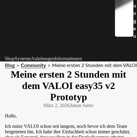
u
n
g
e
n
Shop
Systeme
Anleitungen
Informationen
Blog
Community
Meine ersten 2 Stunden mit dem VALOI
>
>
Meine ersten 2 Stunden mit
dem VALOI easy35 v2
Prototyp
März 2, 2026
|
Jahan Saber
Hallo,
Ich nutze VALOI schon seit langem, noch bevor ich dem Team
beigetreten bin. Ich habe ihre Einfachheit schon immer geschätzt,