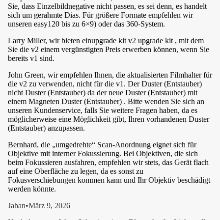
Sie, dass Einzelbildnegative nicht passen, es sei denn, es handelt
sich um gerahmte Dias. Für größere Formate empfehlen wir
unseren easy120 bis zu 6×9) oder das 360-System.
Larry Miller, wir bieten einupgrade kit v2 upgrade kit , mit dem
Sie die v2 einem vergünstigten Preis erwerben können, wenn Sie
bereits v1 sind.
John Green, wir empfehlen Ihnen, die aktualisierten Filmhalter für
die v2 zu verwenden, nicht für die v1. Der Duster (Entstauber)
nicht Duster (Entstauber) da der neue Duster (Entstauber) mit
einem Magneten Duster (Entstauber) . Bitte wenden Sie sich an
unseren Kundenservice, falls Sie weitere Fragen haben, da es
möglicherweise eine Möglichkeit gibt, Ihren vorhandenen Duster
(Entstauber) anzupassen.
Bernhard, die „umgedrehte“ Scan-Anordnung eignet sich für
Objektive mit interner Fokussierung. Bei Objektiven, die sich
beim Fokussieren ausfahren, empfehlen wir stets, das Gerät flach
auf eine Oberfläche zu legen, da es sonst zu
Fokusverschiebungen kommen kann und Ihr Objektiv beschädigt
werden könnte.
Jahan
•
März 9, 2026