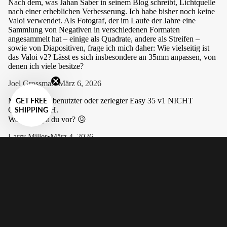
Nach dem, was Jahan Saber in seinem Blog schreibt, Lichtquelle
nach einer erheblichen Verbesserung. Ich habe bisher noch keine
Valoi verwendet. Als Fotograf, der im Laufe der Jahre eine
Sammlung von Negativen in verschiedenen Formaten
angesammelt hat – einige als Quadrate, andere als Streifen –
sowie von Diapositiven, frage ich mich daher: Wie vielseitig ist
das Valoi v2? Lässt es sich insbesondere an 35mm anpassen, von
denen ich viele besitze?
Joel Grossman
•
März 6, 2026
GET FREE
Mein noch unbenutzter oder zerlegter Easy 35 v1 NICHT
SHIPPING
GLÜCKLICH.
Was schlagst du vor? 😖
Larry Miller
•
März 4, 2026
Ich freue mich schon darauf, den Valoi v2 zu bekommen.easy35
der Diahalter Perforation Diahalter die Staubbürste von meinem
ursprünglichen Valoi easy35 zum easy35 v2?
John Green
•
März 3, 2026
Wenn ich mich recht erinnere, wurde die Anordnung mit dem
umgedrehten Scanner für v1 nicht empfohlen. Mich würde
interessieren, wie sich das jetzt bewährt?