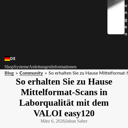
u
n
g
e
n
DE
Shop
Systeme
Anleitungen
Informationen
Blog
Community
So erhalten Sie zu Hause Mittelformat
>
>
So erhalten Sie zu Hause
Mittelformat-Scans in
Laborqualität mit dem
VALOI easy120
März 6, 2026
|
Jahan Saber