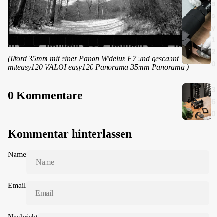
a
s
y
1
2
(Ilford 35mm mit einer Panon Widelux F7 und gescannt
0
miteasy120 VALOI easy120 Panorama 35mm Panorama )
3
0 Kommentare
6
0
Kommentar hinterlassen
Name
Email
Nachricht