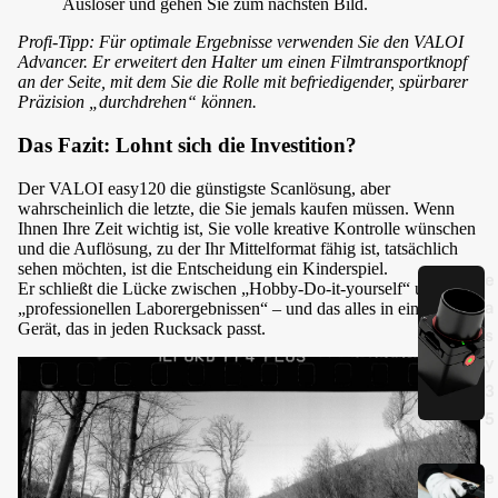
Auslöser und gehen Sie zum nächsten Bild.
Profi-Tipp: Für optimale Ergebnisse verwenden Sie den VALOI
Advancer. Er erweitert den Halter um einen Filmtransportknopf
an der Seite, mit dem Sie die Rolle mit befriedigender, spürbarer
Präzision „durchdrehen“ können.
Das Fazit: Lohnt sich die Investition?
Der VALOI easy120 die günstigste Scanlösung, aber
wahrscheinlich die letzte, die Sie jemals kaufen müssen. Wenn
Ihnen Ihre Zeit wichtig ist, Sie volle kreative Kontrolle wünschen
und die Auflösung, zu der Ihr Mittelformat fähig ist, tatsächlich
sehen möchten, ist die Entscheidung ein Kinderspiel.
e
Er schließt die Lücke zwischen „Hobby-Do-it-yourself“ und
a
„professionellen Laborergebnissen“ – und das alles in einem
Gerät, das in jeden Rucksack passt.
s
y
3
5
e